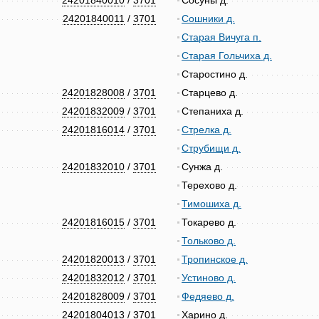
24201840010
/
3701
Сосуны д.
24201840011
/
3701
Сошники д.
Старая Вичуга п.
Старая Гольчиха д.
Старостино д.
24201828008
/
3701
Старцево д.
24201832009
/
3701
Степаниха д.
24201816014
/
3701
Стрелка д.
Струбищи д.
24201832010
/
3701
Сунжа д.
Терехово д.
Тимошиха д.
24201816015
/
3701
Токарево д.
Тольково д.
24201820013
/
3701
Тропинское д.
24201832012
/
3701
Устиново д.
24201828009
/
3701
Федяево д.
24201804013
/
3701
Харино д.