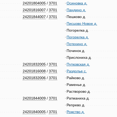
24201804005
/
3701
Осиновка д.
24201816007
/
3701
Пандино д.
24201844007
/
3701
Пешково д.
Писцово Новое д.
Погорелка д.
Погорелка д.
Потехино д.
Починок д.
Прислониха д.
24201832005
/
3701
Путковская д.
24201816008
/
3701
Раздолье с.
24201832006
/
3701
Райково д.
Раменье д.
Растворово д.
24201844009
/
3701
Ратманиха д.
Репрево д.
24201840005
/
3701
Рожство д.