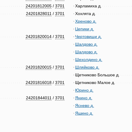
24201812005
/
3701
Харламиха д.
24201828011
/
3701
Хохлята д.
Хреново д.
Цепики д.
24201820014
/
3701
Чертовищи д.
Шалдово д.
Шалдово д.
Шехолдино д.
24201820015
/
3701
Шляйково д.
Щетниково Большое д.
24201816018
/
3701
Щетниково Малое д.
Юрино д.
24201844011
/
3701
Янино д.
Яснево д.
Яшино д.