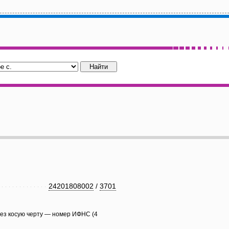
24201808002
/
3701
рез косую черту — номер ИФНС (4