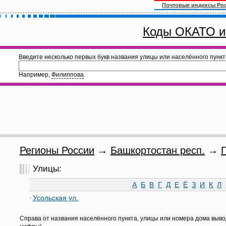
Почтовые индексы Ро
Коды ОКАТО и
Введите несколько первых букв названия улицы или населённого пункт
Например,
Филиппова
.
Регионы России
→
Башкортостан респ.
→
Улицы:
А
Б
В
Г
Д
Е
Ё
З
И
К
Л
Усольская ул.
Справа от названия населённого пункта, улицы или номера дома выво