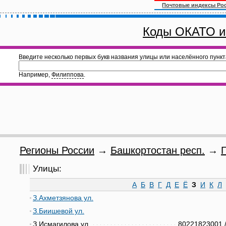
Почтовые индексы Ро
Коды ОКАТО и
Введите несколько первых букв названия улицы или населённого пункт
Например,
Филиппова
.
Регионы России
→
Башкортостан респ.
→
Улицы:
А
Б
В
Г
Д
Е
Ё
З
И
К
Л
З.Ахметзянова ул.
З.Биишевой ул.
З.Исмагилова ул.
80221823001