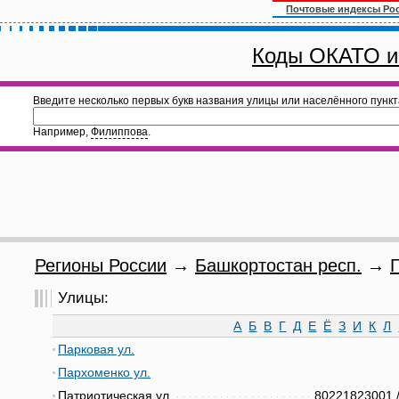
Почтовые индексы Ро
Коды ОКАТО и
Введите несколько первых букв названия улицы или населённого пункт
Например,
Филиппова
.
Регионы России
→
Башкортостан респ.
→
Улицы:
А
Б
В
Г
Д
Е
Ё
З
И
К
Л
Парковая ул.
Пархоменко ул.
Патриотическая ул.
80221823001