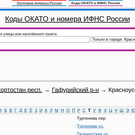
Почтовые индексы России
Коды ОКАТО и ИФНС России
Коды ОКАТО и номера ИФНС России
я улицы или населённого пункта:
ортостан респ.
→
Гафурийский р-н
→ Красноусо
А
Б
В
Г
Д
Е
Ё
З
И
К
Л
М
Н
О
П
Р
С
Т
У
Ф
Х
Ц
Ч
Ш
Э
Тургенева пер.
Тургенева ул.
Тюлькасская ул.