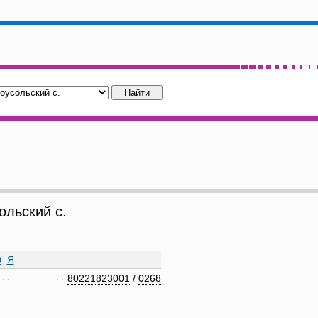
льский с.
Ю
Я
80221823001
/
0268