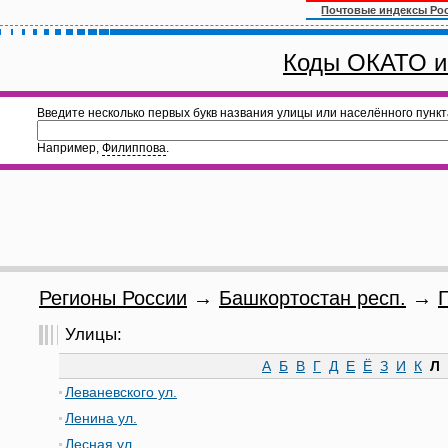
Почтовые индексы Ро
Коды ОКАТО и
Введите несколько первых букв названия улицы или населённого пункт
Например,
Филиппова
.
Регионы России
→
Башкортостан респ.
→
Улицы:
А
Б
В
Г
Д
Е
Ё
З
И
К
Л
Леваневского ул.
Ленина ул.
Лесная ул.