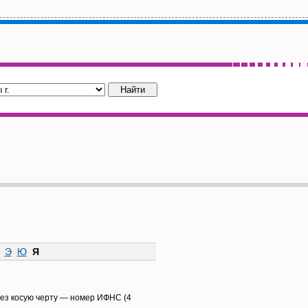
Э
Ю
Я
рез косую черту — номер ИФНС (4