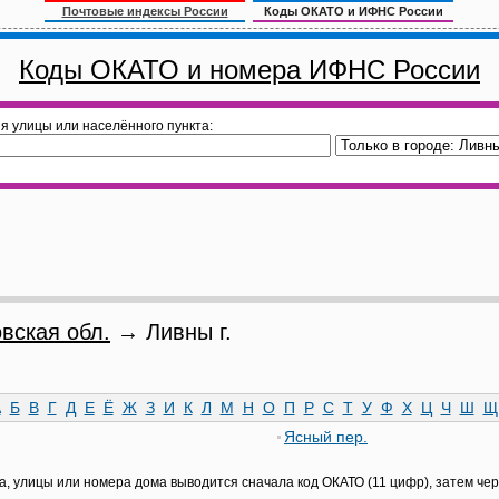
Почтовые индексы России
Коды ОКАТО и ИФНС России
Коды ОКАТО и номера ИФНС России
я улицы или населённого пункта:
вская обл.
→ Ливны г.
А
Б
В
Г
Д
Е
Ё
Ж
З
И
К
Л
М
Н
О
П
Р
С
Т
У
Ф
Х
Ц
Ч
Ш
Щ
Ясный пер.
а, улицы или номера дома выводится сначала код ОКАТО (11 цифр), затем че