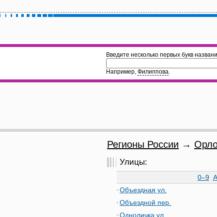
Введите несколько первых букв названи
Например,
Филиппова
.
Регионы России
→
Орло
Улицы:
0–9
Объездная ул.
Объездной пер.
Одноличка ул.