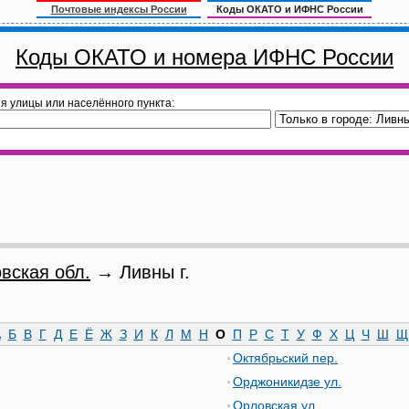
Почтовые индексы России
Коды ОКАТО и ИФНС России
Коды ОКАТО и номера ИФНС России
я улицы или населённого пункта:
вская обл.
→ Ливны г.
А
Б
В
Г
Д
Е
Ё
Ж
З
И
К
Л
М
Н
О
П
Р
С
Т
У
Ф
Х
Ц
Ч
Ш
Щ
Октябрьский пер.
Орджоникидзе ул.
Орловская ул.