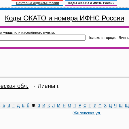
Почтовые индексы России
Коды ОКАТО и ИФНС России
Коды ОКАТО и номера ИФНС России
я улицы или населённого пункта:
вская обл.
→ Ливны г.
А
Б
В
Г
Д
Е
Ё
Ж
З
И
К
Л
М
Н
О
П
Р
С
Т
У
Ф
Х
Ц
Ч
Ш
Щ
Жилевская ул.