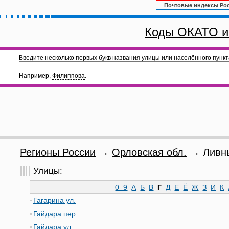
Почтовые индексы Ро
Коды ОКАТО и
Введите несколько первых букв названия улицы или населённого пункт
Например,
Филиппова
.
Регионы России
→
Орловская обл.
→ Ливны
Улицы:
0–9
А
Б
В
Г
Д
Е
Ё
Ж
З
И
К
Гагарина ул.
Гайдара пер.
Гайдара ул.