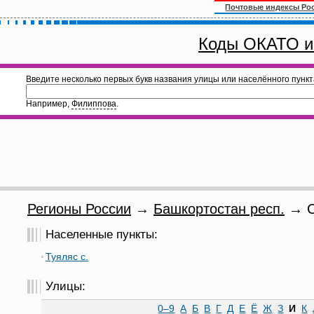
Почтовые индексы Ро
Коды ОКАТО и
Введите несколько первых букв названия улицы или населённого пункт
Например,
Филиппова
.
Регионы России
→
Башкортостан респ.
→ С
Населенные пункты:
Туяляс с.
Улицы:
0–9
А
Б
В
Г
Д
Е
Ё
Ж
З
И
К