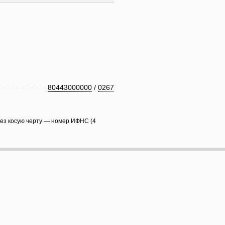
80443000000
/
0267
рез косую черту — номер ИФНС (4