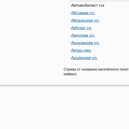
Автомобилист гск
Айсувака ул.
Айхальская ул.
Акбузат ул.
Аккулова ул.
Акназарова ул.
Акташ пер.
Акъярская ул.
Справа от названия населённого пункт
цифры).