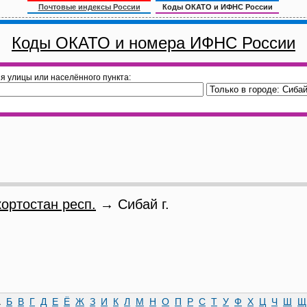
Почтовые индексы России
Коды ОКАТО и ИФНС России
Коды ОКАТО и номера ИФНС России
я улицы или населённого пункта:
ортостан респ.
→ Сибай г.
А
Б
В
Г
Д
Е
Ё
Ж
З
И
К
Л
М
Н
О
П
Р
С
Т
У
Ф
Х
Ц
Ч
Ш
Щ