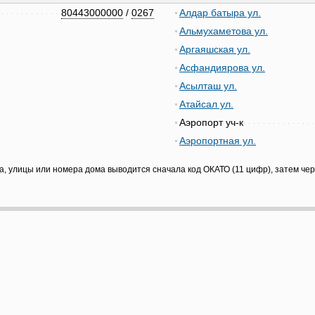
80443000000
/
0267
Алдар батыра ул.
Альмухаметова ул.
Аргаяшская ул.
Асфандиярова ул.
Асылташ ул.
Атайсал ул.
Аэропорт уч-к
Аэропортная ул.
а, улицы или номера дома выводится сначала код ОКАТО (11 цифр), затем че