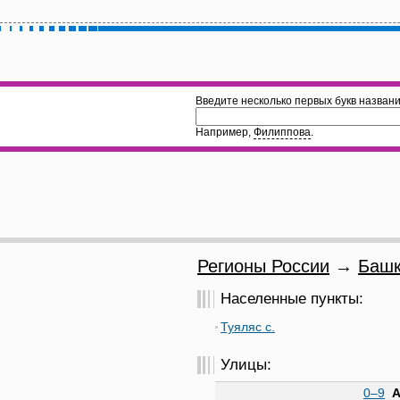
Введите несколько первых букв названи
Например,
Филиппова
.
Регионы России
→
Башк
Населенные пункты:
Туяляс с.
Улицы:
0–9