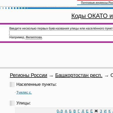
Почтовые индексы Ро
Коды ОКАТО и
Введите несколько первых букв названия улицы или населённого пункт
Например,
Филиппова
.
Регионы России
→
Башкортостан респ.
→ С
Населенные пункты:
Туяляс с.
Улицы:
0–9
А
Б
В
Г
Д
Е
Ё
Ж
З
И
К