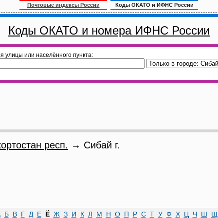
Почтовые индексы России
Коды ОКАТО и ИФНС России
Коды ОКАТО и номера ИФНС России
я улицы или населённого пункта:
ортостан респ.
→ Сибай г.
А
Б
В
Г
Д
Е
Ё
Ж
З
И
К
Л
М
Н
О
П
Р
С
Т
У
Ф
Х
Ц
Ч
Ш
Щ