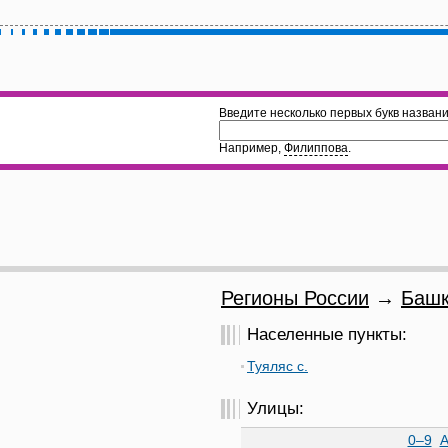
Введите несколько первых букв названи
Например,
Филиппова
.
Регионы России
→
Башк
Населенные пункты:
Туяляс с.
Улицы:
0–9