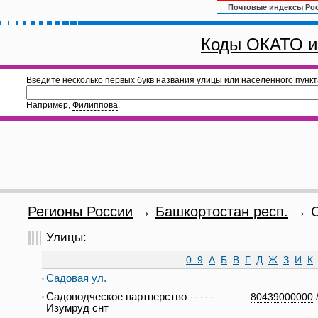
Почтовые индексы Ро
Коды ОКАТО и
Введите несколько первых букв названия улицы или населённого пункт
Например,
Филиппова
.
Регионы России
→
Башкортостан респ.
→ С
Улицы:
0–9
А
Б
В
Г
Д
Ж
З
И
К
Садовая ул.
Садоводческое партнерство
80439000000
Изумруд снт