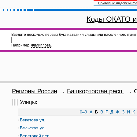
Почтовые индексы Ро
Коды ОКАТО и
Введите несколько первых букв названия улицы или населённого пункт
Например,
Филиппова
.
Регионы России
→
Башкортостан респ.
→ С
Улицы:
0–9
А
Б
В
Г
Д
Ж
З
И
К
Бекетова ул.
Бельская ул.
Береговой пер.