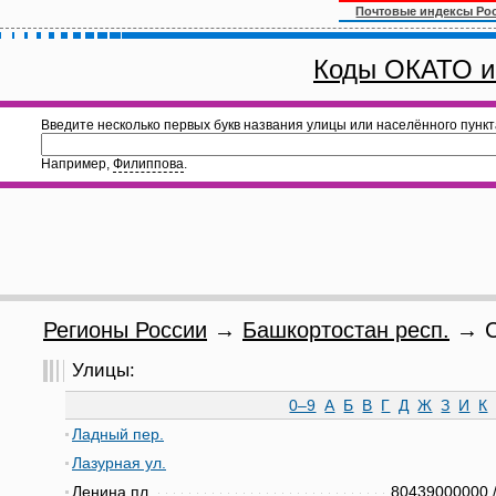
Почтовые индексы Ро
Коды ОКАТО и
Введите несколько первых букв названия улицы или населённого пункт
Например,
Филиппова
.
Регионы России
→
Башкортостан респ.
→ С
Улицы:
0–9
А
Б
В
Г
Д
Ж
З
И
К
Ладный пер.
Лазурная ул.
Ленина пл.
80439000000