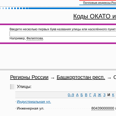
Почтовые индексы Ро
Коды ОКАТО и
Введите несколько первых букв названия улицы или населённого пункт
Например,
Филиппова
.
Регионы России
→
Башкортостан респ.
→ С
Улицы:
0–9
А
Б
В
Г
Д
Ж
З
И
К
Индустриальная ул.
Инженерная ул.
80439000000