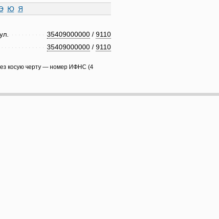
Э
Ю
Я
ул.
35409000000
/
9110
35409000000
/
9110
рез косую черту — номер ИФНС (4