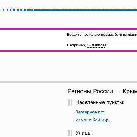
Введите несколько первых букв названи
Например,
Филиппова
.
Регионы России
→
Крым
Населенные пункты:
Заозерное пгт
Исмаил-бей мкр
Улицы: