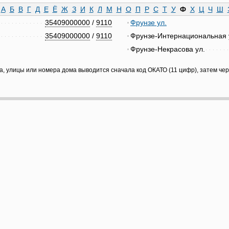
А
Б
В
Г
Д
Е
Ё
Ж
З
И
К
Л
М
Н
О
П
Р
С
Т
У
Ф
Х
Ц
Ч
Ш
35409000000
/
9110
Фрунзе ул.
35409000000
/
9110
Фрунзе-Интернациональная 
Фрунзе-Некрасова ул.
а, улицы или номера дома выводится сначала код ОКАТО (11 цифр), затем че