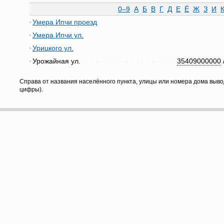
0–9
А
Б
В
Г
Д
Е
Ё
Ж
З
И
Умера Ипчи проезд
Умера Ипчи ул.
Урицкого ул.
Урожайная ул.
35409000000
Справа от названия населённого пункта, улицы или номера дома выво
цифры).