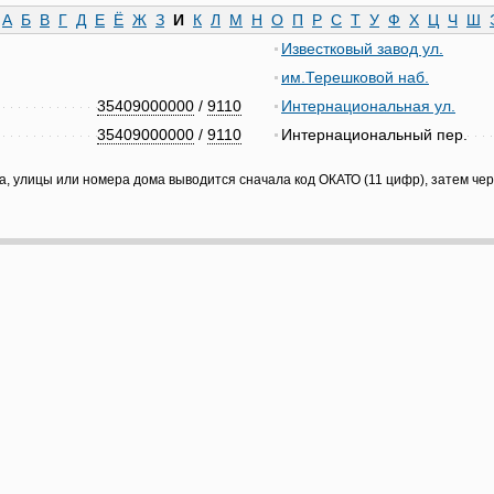
А
Б
В
Г
Д
Е
Ё
Ж
З
И
К
Л
М
Н
О
П
Р
С
Т
У
Ф
Х
Ц
Ч
Ш
Известковый завод ул.
им.Терешковой наб.
35409000000
/
9110
Интернациональная ул.
35409000000
/
9110
Интернациональный пер.
а, улицы или номера дома выводится сначала код ОКАТО (11 цифр), затем че