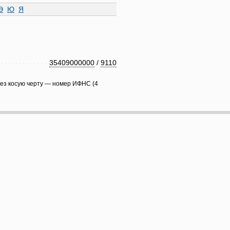
Э
Ю
Я
35409000000
/
9110
рез косую черту — номер ИФНС (4