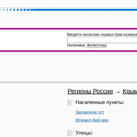
Введите несколько первых букв названи
Например,
Филиппова
.
Регионы России
→
Крым
Населенные пункты:
Заозерное пгт
Исмаил-бей мкр
Улицы: