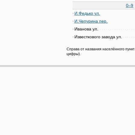
0–9
И.Федько ул.
И.Чепурина пер.
Иванова ул.
Известкового завода ул.
Справа от названия населённого пункт
цифры).