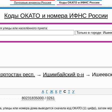
Почтовые индексы России
Коды ОКАТО и ИФНС России
Коды ОКАТО и номера ИФНС России
я улицы или населённого пункта:
ортостан респ.
→
Ишимбайский р-н
→ Ишеевски
А
Г
Ж
К
Р
С
Т
У
80231835000
/
0261
а, улицы или номера дома выводится сначала код ОКАТО (11 цифр), затем че