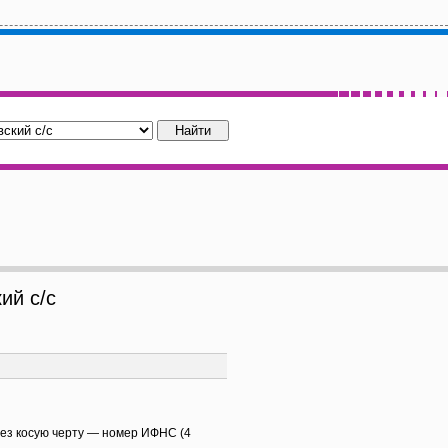
й с/с
рез косую черту — номер ИФНС (4