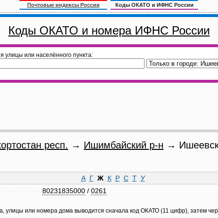
Почтовые индексы России
Коды ОКАТО и ИФНС России
Коды ОКАТО и номера ИФНС России
я улицы или населённого пункта:
ортостан респ.
→
Ишимбайский р-н
→ Ишеевски
А
Г
Ж
К
Р
С
Т
У
80231835000
/
0261
а, улицы или номера дома выводится сначала код ОКАТО (11 цифр), затем че