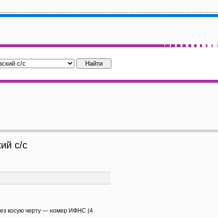
й с/с
рез косую черту — номер ИФНС (4