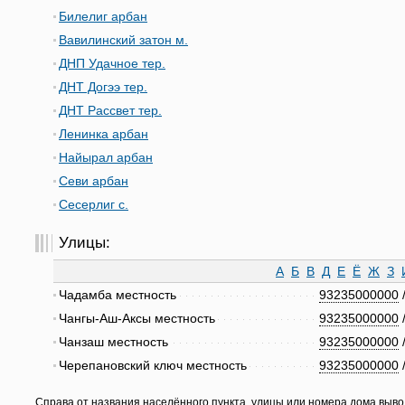
Билелиг арбан
Вавилинский затон м.
ДНП Удачное тер.
ДНТ Догээ тер.
ДНТ Рассвет тер.
Ленинка арбан
Найырал арбан
Севи арбан
Сесерлиг с.
Улицы:
А
Б
В
Д
Е
Ё
Ж
З
Чадамба местность
93235000000
Чангы-Аш-Аксы местность
93235000000
Чанзаш местность
93235000000
Черепановский ключ местность
93235000000
Справа от названия населённого пункта, улицы или номера дома выво