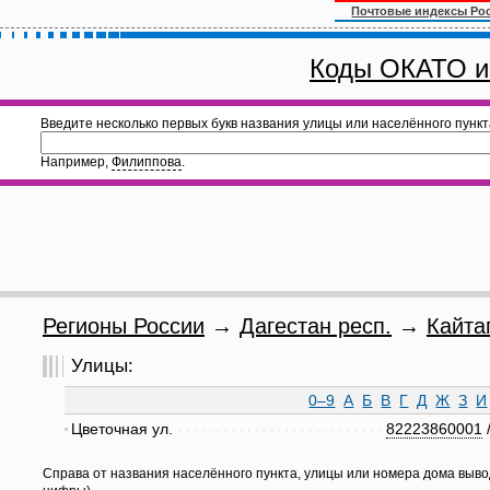
Почтовые индексы Ро
Коды ОКАТО и
Введите несколько первых букв названия улицы или населённого пункт
Например,
Филиппова
.
Регионы России
→
Дагестан респ.
→
Кайта
Улицы:
0–9
А
Б
В
Г
Д
Ж
З
И
Цветочная ул.
82223860001
Справа от названия населённого пункта, улицы или номера дома выво