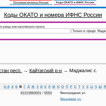
Почтовые индексы России
Коды ОКАТО и ИФНС России
Коды ОКАТО и номера ИФНС России
я улицы или населённого пункта:
стан респ.
→
Кайтагский р-н
→ Маджалис с.
0–9
А
Б
В
Г
Д
Ж
З
И
К
Л
М
Н
О
П
Р
С
Т
У
Х
Ц
Ч
Ш
Я
82223860001
/
0550
Виноградная ул.
Вишнёвая ул.