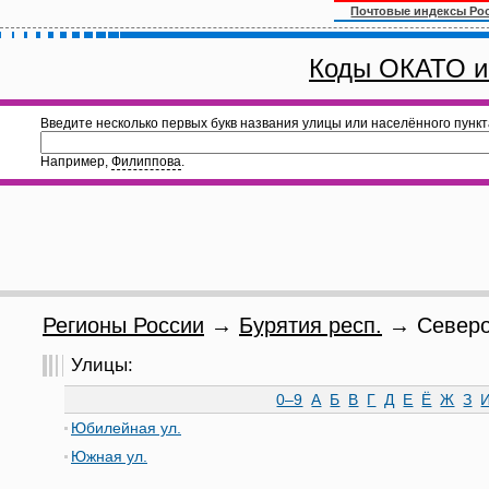
Почтовые индексы Ро
Коды ОКАТО и
Введите несколько первых букв названия улицы или населённого пункт
Например,
Филиппова
.
Регионы России
→
Бурятия респ.
→ Североб
Улицы:
0–9
А
Б
В
Г
Д
Е
Ё
Ж
З
Юбилейная ул.
Южная ул.