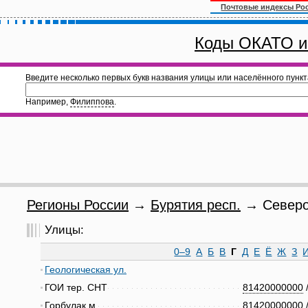
Почтовые индексы Ро
Коды ОКАТО и
Введите несколько первых букв названия улицы или населённого пункт
Например,
Филиппова
.
Регионы России
→
Бурятия респ.
→ Североб
Улицы:
0–9
А
Б
В
Г
Д
Е
Ё
Ж
З
Геологическая ул.
ГОИ тер. СНТ
81420000000
Горбулак м.
81420000000