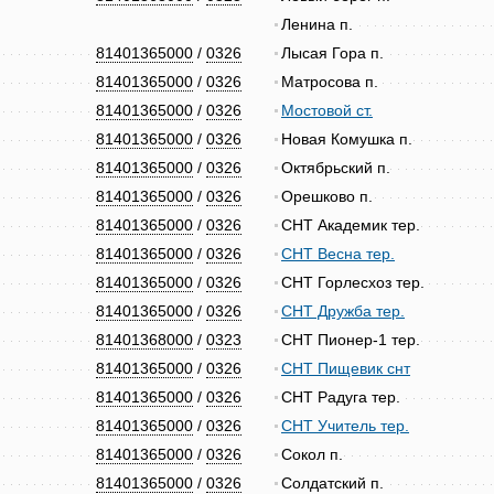
Ленина п.
81401365000
/
0326
Лысая Гора п.
81401365000
/
0326
Матросова п.
81401365000
/
0326
Мостовой ст.
81401365000
/
0326
Новая Комушка п.
81401365000
/
0326
Октябрьский п.
81401365000
/
0326
Орешково п.
81401365000
/
0326
СНТ Академик тер.
81401365000
/
0326
СНТ Весна тер.
81401365000
/
0326
СНТ Горлесхоз тер.
81401365000
/
0326
СНТ Дружба тер.
81401368000
/
0323
СНТ Пионер-1 тер.
81401365000
/
0326
СНТ Пищевик снт
81401365000
/
0326
СНТ Радуга тер.
81401365000
/
0326
СНТ Учитель тер.
81401365000
/
0326
Сокол п.
81401365000
/
0326
Солдатский п.