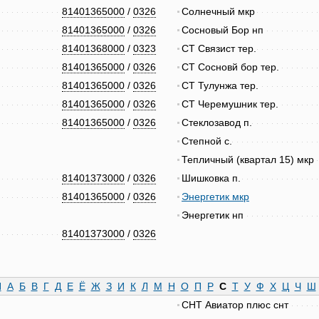
81401365000
/
0326
Солнечный мкр
81401365000
/
0326
Сосновый Бор нп
81401368000
/
0323
СТ Связист тер.
81401365000
/
0326
СТ Сосновй бор тер.
81401365000
/
0326
СТ Тулунжа тер.
81401365000
/
0326
СТ Черемушник тер.
81401365000
/
0326
Стеклозавод п.
Степной с.
Тепличный (квартал 15) мкр
81401373000
/
0326
Шишковка п.
81401365000
/
0326
Энергетик мкр
Энергетик нп
81401373000
/
0326
N
А
Б
В
Г
Д
Е
Ё
Ж
З
И
К
Л
М
Н
О
П
Р
С
Т
У
Ф
Х
Ц
Ч
Ш
СНТ Авиатор плюс снт