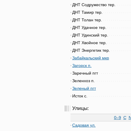
ДНТ Содружество тер.
ДНТ Тамир тер.
ДНТ Толан тер.
ДНТ Удачное тер.
ДНТ Удинский тер.
ДНТ Хвойное тер.
ДНТ Энергетик тер.
Забайкальский мкр
Загорск п.
Заречный пгт
Зеленхоз п.
Зеленый пгт
Исток с.
Улицы:
0–9
C
Садовая ул.