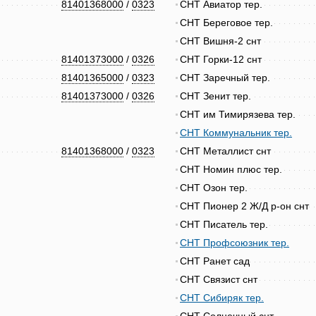
81401368000
/
0323
СНТ Авиатор тер.
СНТ Береговое тер.
СНТ Вишня-2 снт
81401373000
/
0326
СНТ Горки-12 снт
81401365000
/
0323
СНТ Заречный тер.
81401373000
/
0326
СНТ Зенит тер.
СНТ им Тимирязева тер.
СНТ Коммунальник тер.
81401368000
/
0323
СНТ Металлист снт
СНТ Номин плюс тер.
СНТ Озон тер.
СНТ Пионер 2 Ж/Д р-он снт
СНТ Писатель тер.
СНТ Профсоюзник тер.
СНТ Ранет сад
СНТ Связист снт
СНТ Сибиряк тер.