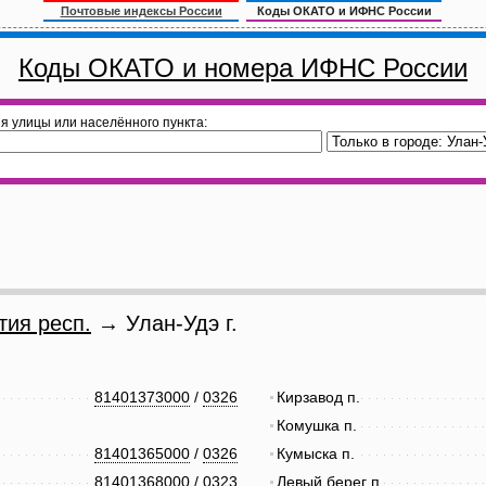
Почтовые индексы России
Коды ОКАТО и ИФНС России
Коды ОКАТО и номера ИФНС России
я улицы или населённого пункта:
тия респ.
→ Улан-Удэ г.
81401373000
/
0326
Кирзавод п.
Комушка п.
81401365000
/
0326
Кумыска п.
81401368000
/
0323
Левый берег п.