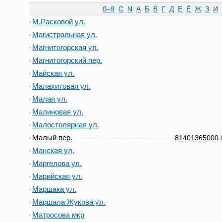
0–9
C
N
А
Б
В
Г
Д
Е
Ё
Ж
З
И
М.Расковой ул.
Магистральная ул.
Магнитогорская ул.
Магнитогорский пер.
Майская ул.
Малахитовая ул.
Малая ул.
Малиновая ул.
Малостолярная ул.
Малый пер.
81401365000
Манская ул.
Маргелова ул.
Марийская ул.
Маршака ул.
Маршала Жукова ул.
Матросова мкр