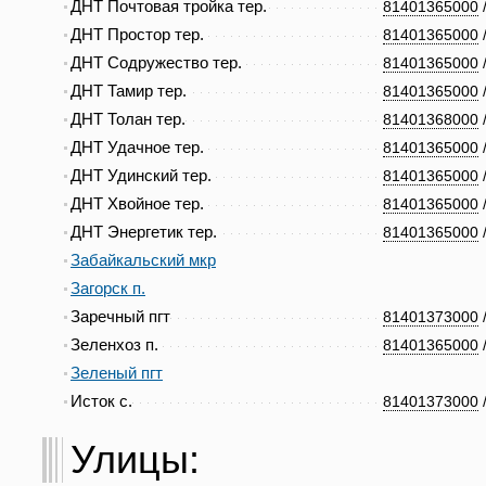
ДНТ Почтовая тройка тер.
81401365000
ДНТ Простор тер.
81401365000
ДНТ Содружество тер.
81401365000
ДНТ Тамир тер.
81401365000
ДНТ Толан тер.
81401368000
ДНТ Удачное тер.
81401365000
ДНТ Удинский тер.
81401365000
ДНТ Хвойное тер.
81401365000
ДНТ Энергетик тер.
81401365000
Забайкальский мкр
Загорск п.
Заречный пгт
81401373000
Зеленхоз п.
81401365000
Зеленый пгт
Исток с.
81401373000
Улицы: