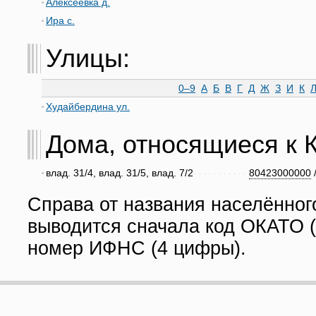
Алексеевка д.
Ира с.
Улицы:
0–9
А
Б
В
Г
Д
Ж
З
И
К
Худайбердина ул.
Дома, относящиеся к Ку
влад. 31/4, влад. 31/5, влад. 7/2
80423000000
Справа от названия населённог
выводится сначала код ОКАТО (
номер ИФНС (4 цифры).