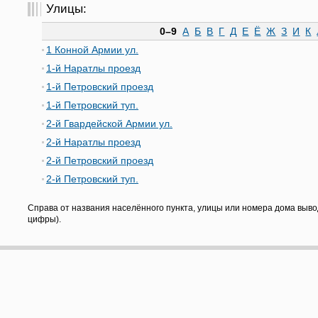
Улицы:
0–9
А
Б
В
Г
Д
Е
Ё
Ж
З
И
К
1 Конной Армии ул.
1-й Наратлы проезд
1-й Петровский проезд
1-й Петровский туп.
2-й Гвардейской Армии ул.
2-й Наратлы проезд
2-й Петровский проезд
2-й Петровский туп.
Справа от названия населённого пункта, улицы или номера дома выво
цифры).