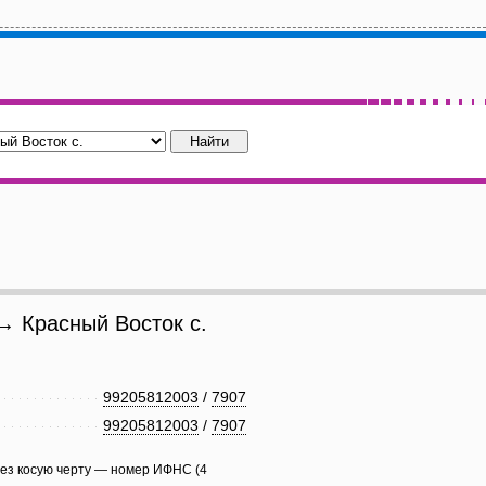
 Красный Восток с.
99205812003
/
7907
99205812003
/
7907
рез косую черту — номер ИФНС (4