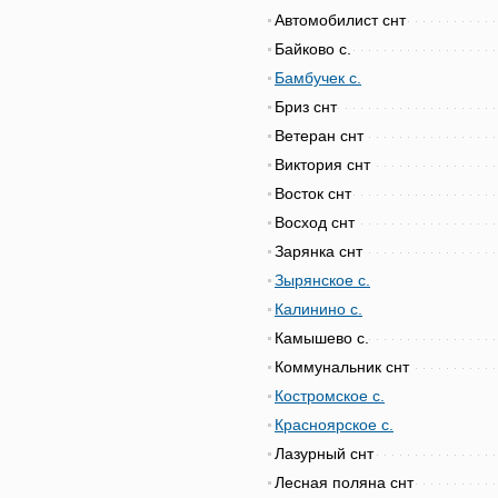
Автомобилист снт
Байково с.
Бамбучек с.
Бриз снт
Ветеран снт
Виктория снт
Восток снт
Восход снт
Зарянка снт
Зырянское с.
Калинино с.
Камышево с.
Коммунальник снт
Костромское с.
Красноярское с.
Лазурный снт
Лесная поляна снт