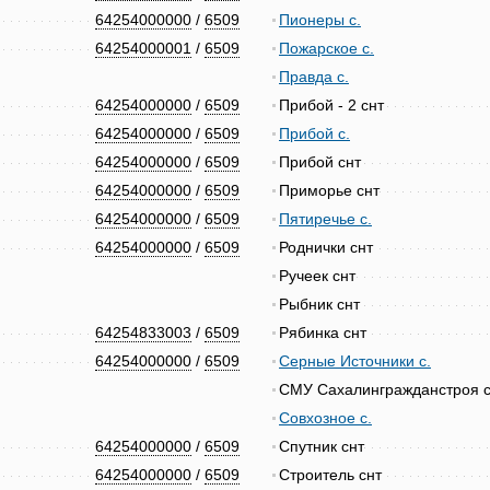
64254000000
/
6509
Пионеры с.
64254000001
/
6509
Пожарское с.
Правда с.
64254000000
/
6509
Прибой - 2 снт
64254000000
/
6509
Прибой с.
64254000000
/
6509
Прибой снт
64254000000
/
6509
Приморье снт
64254000000
/
6509
Пятиречье с.
64254000000
/
6509
Роднички снт
Ручеек снт
Рыбник снт
64254833003
/
6509
Рябинка снт
64254000000
/
6509
Серные Источники с.
СМУ Сахалингражданстроя с
Совхозное с.
64254000000
/
6509
Спутник снт
64254000000
/
6509
Строитель снт