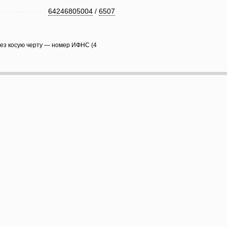
64246805004
/
6507
рез косую черту — номер ИФНС (4