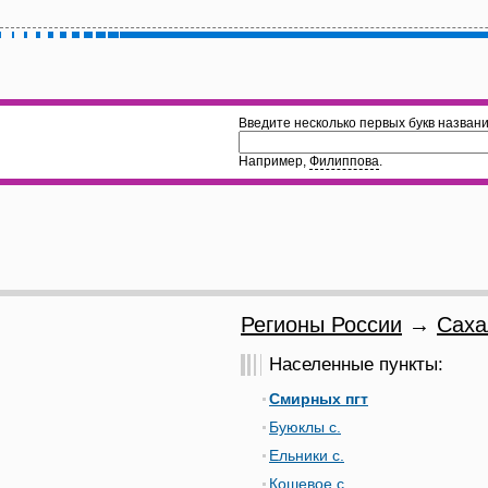
Введите несколько первых букв названи
Например,
Филиппова
.
Регионы России
→
Саха
Населенные пункты:
Смирных пгт
Буюклы с.
Ельники с.
Кошевое с.