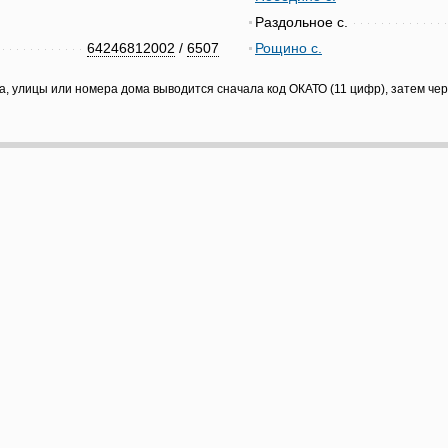
Раздольное с.
64246812002
/
6507
Рощино с.
а, улицы или номера дома выводится сначала код ОКАТО (11 цифр), затем че