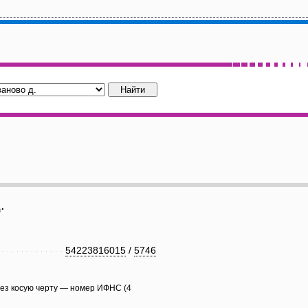
.
54223816015
/
5746
рез косую черту — номер ИФНС (4