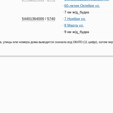
60-летия Октября ул.
7 км ж/д_будка
54401364000
/
5740
7 Ноября ул.
8 Марта ул.
9 км ж/д_будка
а, улицы или номера дома выводится сначала код ОКАТО (11 цифр), затем че