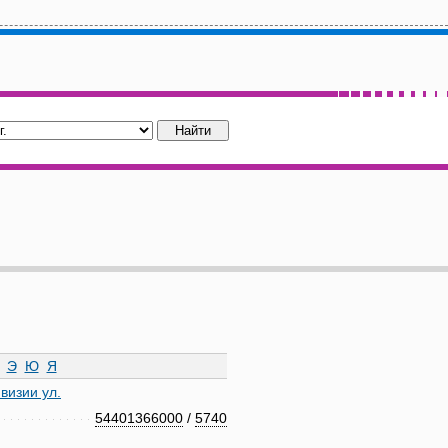
Э
Ю
Я
визии ул.
54401366000
/
5740