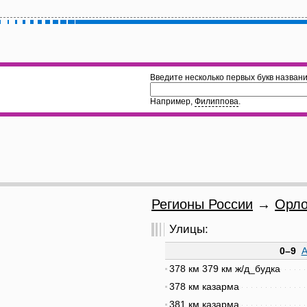
Введите несколько первых букв названи
Например,
Филиппова
.
Регионы России
→
Орло
Улицы:
0–9
378 км 379 км ж/д_будка
378 км казарма
381 км казарма