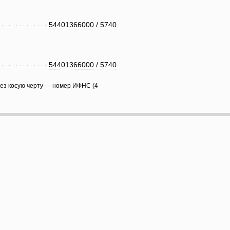
54401366000
/
5740
54401366000
/
5740
рез косую черту — номер ИФНС (4