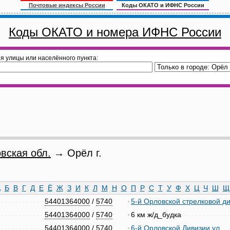
Почтовые индексы России
Коды ОКАТО и ИФНС России
Коды ОКАТО и номера ИФНС России
я улицы или населённого пункта:
вская обл.
→ Орёл г.
А
Б
В
Г
Д
Е
Ё
Ж
З
И
К
Л
М
Н
О
П
Р
С
Т
У
Ф
Х
Ц
Ч
Ш
Щ
54401364000
/
5740
5-й Орловской стрелковой ди
54401364000
/
5740
6 км ж/д_будка
54401364000
/
5740
6-й Орловской Дивизии ул.