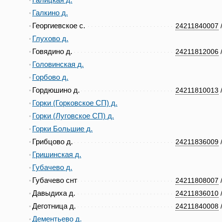
Галицкая д.
Галкино д.
Георгиевское с.
24211840007
Глухово д.
Говядино д.
24211812006
Головинская д.
Горбово д.
Гордюшино д.
24211810013
Горки (Горковское СП) д.
Горки (Луговское СП) д.
Горки Большие д.
Грибцово д.
24211836009
Гришинская д.
Губачево д.
Губачево снт
24211808007
Давыдиха д.
24211836010
Деготница д.
24211840008
Дементьево д.