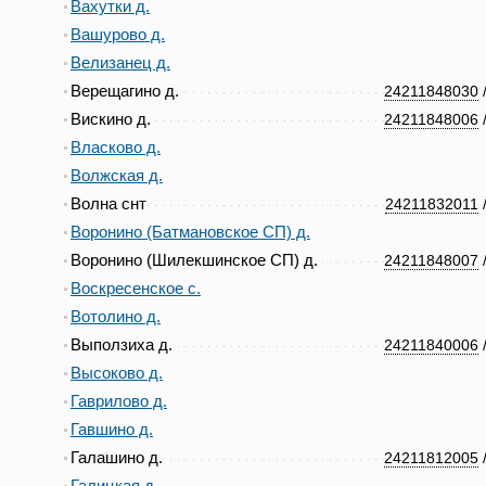
Вахутки д.
Вашурово д.
Велизанец д.
Верещагино д.
24211848030
Вискино д.
24211848006
Власково д.
Волжская д.
Волна снт
24211832011
Воронино (Батмановское СП) д.
Воронино (Шилекшинское СП) д.
24211848007
Воскресенское с.
Вотолино д.
Выползиха д.
24211840006
Высоково д.
Гаврилово д.
Гавшино д.
Галашино д.
24211812005