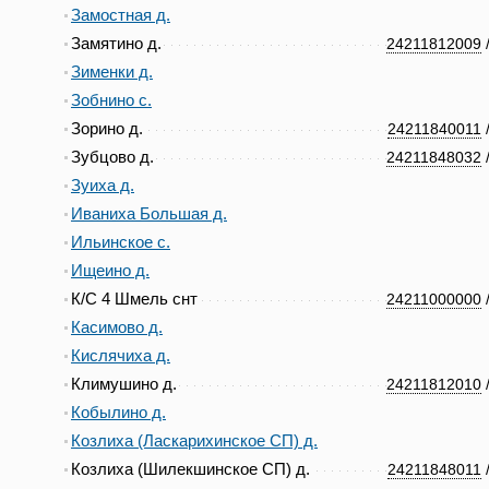
Замостная д.
Замятино д.
24211812009
Зименки д.
Зобнино с.
Зорино д.
24211840011
Зубцово д.
24211848032
Зуиха д.
Иваниха Большая д.
Ильинское с.
Ищеино д.
К/С 4 Шмель снт
24211000000
Касимово д.
Кислячиха д.
Климушино д.
24211812010
Кобылино д.
Козлиха (Ласкарихинское СП) д.
Козлиха (Шилекшинское СП) д.
24211848011