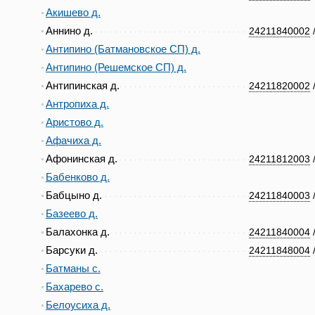
Акишево д.
Аннино д.
24211840002
Антипино (Батмановское СП) д.
Антипино (Решемское СП) д.
Антипинская д.
24211820002
Антропиха д.
Аристово д.
Афачиха д.
Афонинская д.
24211812003
Бабенково д.
Бабцыно д.
24211840003
Базеево д.
Балахонка д.
24211840004
Барсуки д.
24211848004
Батманы с.
Бахарево с.
Белоусиха д.