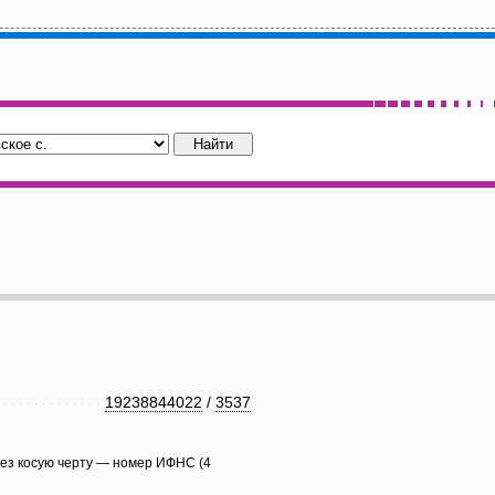
19238844022
/
3537
рез косую черту — номер ИФНС (4