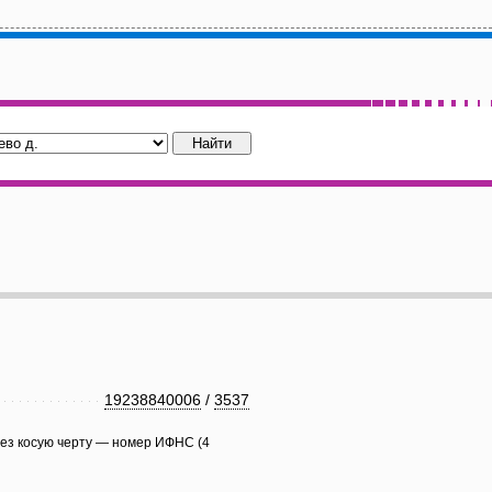
19238840006
/
3537
рез косую черту — номер ИФНС (4