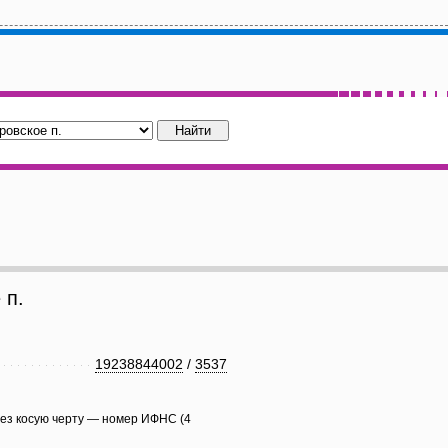
 п.
19238844002
/
3537
рез косую черту — номер ИФНС (4