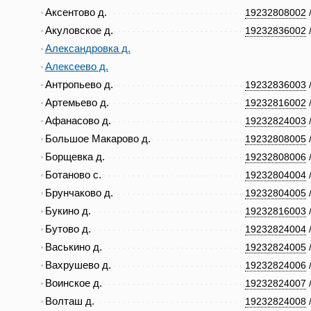
Аксентово д.
19232808002
Акуловское д.
19232836002
Александровка д.
Алексеево д.
Антропьево д.
19232836003
Артемьево д.
19232816002
Афанасово д.
19232824003
Большое Макарово д.
19232808005
Борщевка д.
19232808006
Ботаново с.
19232804004
Брунчаково д.
19232804005
Букино д.
19232816003
Бутово д.
19232824004
Васькино д.
19232824005
Вахрушево д.
19232824006
Воинское д.
19232824007
Волташ д.
19232824008