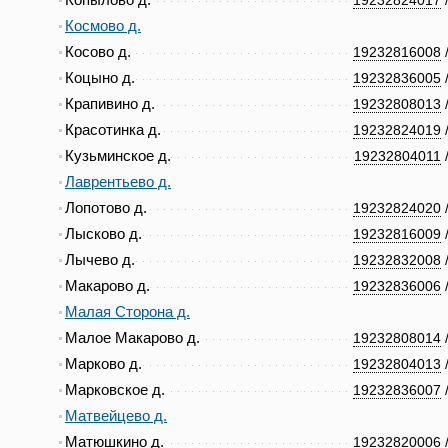
Копылово д.
19232824017
Космово д.
Косово д.
19232816008
Коцыно д.
19232836005
Крапивино д.
19232808013
Красотинка д.
19232824019
Кузьминское д.
19232804011
Лаврентьево д.
Лопотово д.
19232824020
Лысково д.
19232816009
Лычево д.
19232832008
Макарово д.
19232836006
Малая Сторона д.
Малое Макарово д.
19232808014
Марково д.
19232804013
Марковское д.
19232836007
Матвейцево д.
Матюшкино д.
19232820006