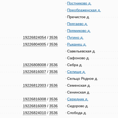
Постниково д.
Преображенская д.
Пречистое д.
Прягаево д.
Прямиково д.
19226824054
/
3536
Пугино д.
19226804005
/
3536
Рыканец д.
Савельевская д.
Сафоново д.
19226808008
/
3536
Себра д.
19226816007
/
3536
Селище д.
Сельцо Родное д.
19226812003
/
3536
Семенская д.
Сенинская д.
19226816008
/
3536
Середник д.
19226816009
/
3536
Сидорово д.
19226824010
/
3536
Слобода д.