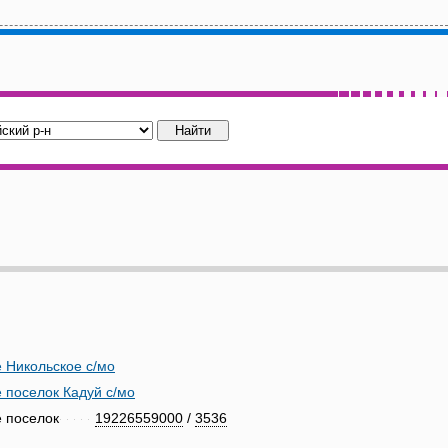
 Никольское с/мо
 поселок Кадуй с/мо
 поселок
19226559000
/
3536