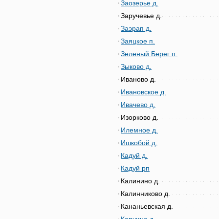
Заозерье д.
Заручевье д.
Заэрап д.
Заяцкое п.
Зеленый Берег п.
Зыково д.
Иваново д.
Ивановское д.
Ивачево д.
Изорково д.
Илемное д.
Ишкобой д.
Кадуй д.
Кадуй рп
Калинино д.
Калинниково д.
Кананьевская д.