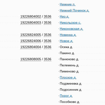
Нижние п.
Нижний Починок д.
19226804002
/
3536
Низ д.
19226804003
/
3536
Никольское с.
Никоновская д.
19226824005
/
3536
Новинка д.
19226824006
/
3536
Новое д.
19226804004
/
3536
Осека д.
Пакино д.
19226808005
/
3536
Панюково д.
Пелемень д.
Пименово д.
Плоское д.
Подзмеевка д.
Подосинник д.
Порог д.
Пособково д.