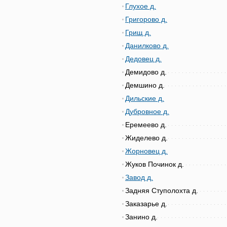
Глухое д.
Григорово д.
Грищ д.
Данилково д.
Дедовец д.
Демидово д.
Демшино д.
Дильские д.
Дубровное д.
Еремеево д.
Жиделево д.
Жорновец д.
Жуков Починок д.
Завод д.
Задняя Ступолохта д.
Заказарье д.
Занино д.