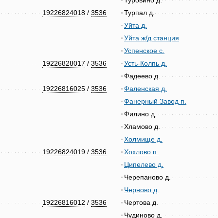
Туровино д.
19226824018
/
3536
Турпал д.
Уйта д.
Уйта ж/д станция
Успенское с.
19226828017
/
3536
Усть-Колпь д.
Фадеево д.
19226816025
/
3536
Фаленская д.
Фанерный Завод п.
Филино д.
Хламово д.
Холмище д.
19226824019
/
3536
Хохлово п.
Ципелево д.
Черепаново д.
Черново д.
19226816012
/
3536
Чертова д.
Чудиново д.