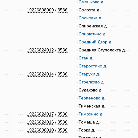
Смешково д.
19226808009
/
3536
Солохта д.
Сосновка п.
Спиренская д.
Спирютино д.
Средний Двор д.
19226824012
/
3536
Средняя Ступолохта д.
Стан д.
Старостино д.
19226824014
/
3536
Старухи д.
Стрелково д.
Судаково д.
Терпеново д.
Тименская д.
19226824017
/
3536
Тимохино д.
19226824016
/
3536
Томаша д.
19226808010
/
3536
Торки д.