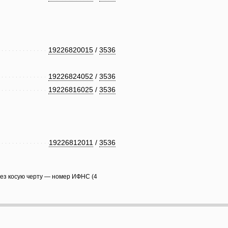
19226820015
/
3536
19226824052
/
3536
19226816025
/
3536
19226812011
/
3536
рез косую черту — номер ИФНС (4