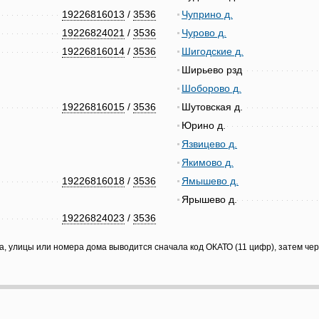
19226816013
/
3536
Чуприно д.
19226824021
/
3536
Чурово д.
19226816014
/
3536
Шигодские д.
Ширьево рзд
Шоборово д.
19226816015
/
3536
Шутовская д.
Юрино д.
Язвицево д.
Якимово д.
19226816018
/
3536
Ямышево д.
Ярышево д.
19226824023
/
3536
а, улицы или номера дома выводится сначала код ОКАТО (11 цифр), затем че