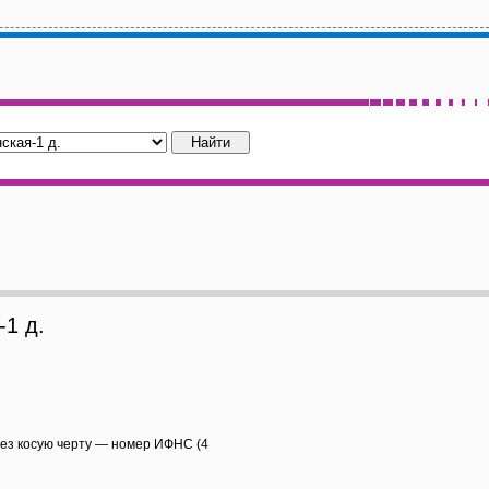
1 д.
рез косую черту — номер ИФНС (4