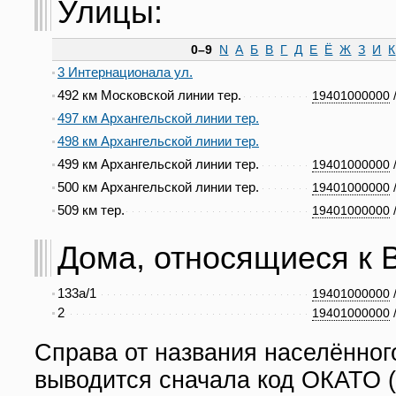
Улицы:
0–9
N
А
Б
В
Г
Д
Е
Ё
Ж
З
И
К
3 Интернационала ул.
492 км Московской линии тер.
19401000000
497 км Архангельской линии тер.
498 км Архангельской линии тер.
499 км Архангельской линии тер.
19401000000
500 км Архангельской линии тер.
19401000000
509 км тер.
19401000000
Дома, относящиеся к Во
133а/1
19401000000
2
19401000000
Справа от названия населённог
выводится сначала код ОКАТО (