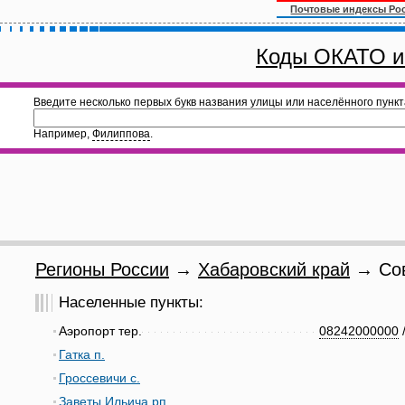
Почтовые индексы Ро
Коды ОКАТО и
Введите несколько первых букв названия улицы или населённого пункт
Например,
Филиппова
.
Регионы России
→
Хабаровский край
→ Сов
Населенные пункты:
Аэропорт тер.
08242000000
Гатка п.
Гроссевичи с.
Заветы Ильича рп