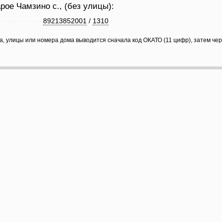
рое Чамзино с., (без улицы):
89213852001
/
1310
а, улицы или номера дома выводится сначала код ОКАТО (11 цифр), затем че