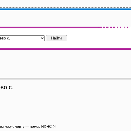
во с.
рез косую черту — номер ИФНС (4