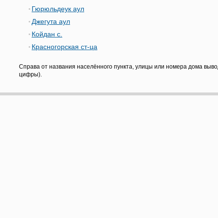
Гюрюльдеук аул
Джегута аул
Койдан с.
Красногорская ст-ца
Справа от названия населённого пункта, улицы или номера дома выво
цифры).